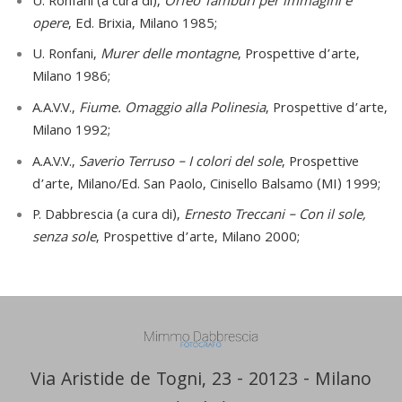
U. Ronfani (a cura di),
Orfeo Tamburi per immagini e
opere
, Ed. Brixia, Milano 1985;
U. Ronfani,
Murer delle montagne
, Prospettive d’arte,
Milano 1986;
A.A.V.V.,
Fiume. Omaggio alla Polinesia
, Prospettive d’arte,
Milano 1992;
A.A.V.V.,
Saverio Terruso – I colori del sole
, Prospettive
d’arte, Milano/Ed. San Paolo, Cinisello Balsamo (MI) 1999;
P. Dabbrescia (a cura di),
Ernesto Treccani – Con il sole,
senza sole
, Prospettive d’arte, Milano 2000;
Via Aristide de Togni, 23 - 20123 - Milano